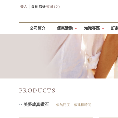
登入
│ 會員 您好
收藏 ( 0 )
公司簡介
優惠活動
知識專區
訂
PRODUCTS
美夢成真鑽石
依熱門度
依建檔時間