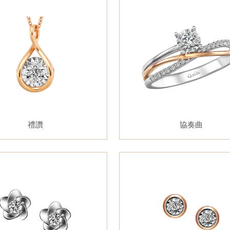
禮讚
協奏曲