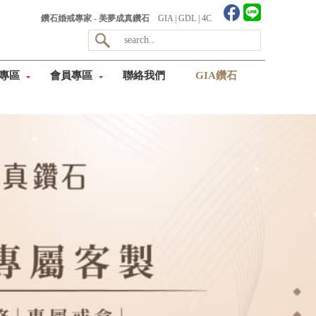
鑽石婚戒專家 - 美夢成真鑽石
GIA
|
GDL
|
4C
專區
會員專區
聯絡我們
GIA鑽石