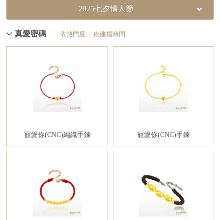
2025七夕情人節
真愛密碼
依熱門度
依建檔時間
寵愛你(CNC)編織手鍊
寵愛你(CNC)手鍊