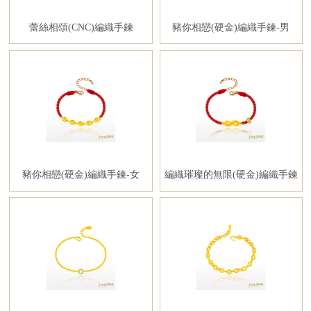
蕾絲相頌(CNC)編織手鍊
豬你相戀(硬金)編織手鍊-男
豬你相戀(硬金)編織手鍊-女
編織璀璨的無限(硬金)編織手鍊