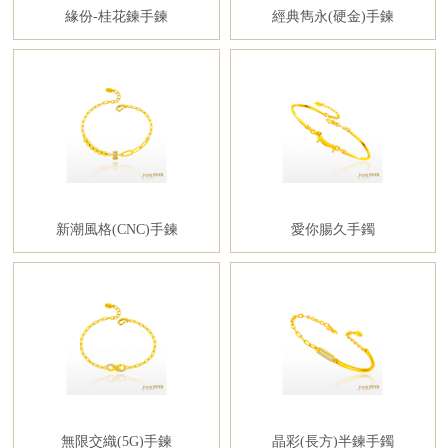
緣份-桂花鍊手鍊
經典雋永(硬金)手鍊
新潮風格(CNC)手鍊
愛你腸久手鐲
無限交織(5G)手鍊
晶彩(長方)半鍊手鐲