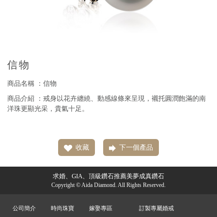
信物
商品名稱 ：信物
商品介紹 ：戒身以花卉纏繞、動感線條來呈現，襯托圓潤飽滿的南
洋珠更顯光采，貴氣十足。
收藏
下一個產品
求婚、GIA、頂級鑽石推薦美夢成真鑽石
Copyright © Aida Diamond. All Rights Reserved.
公司簡介
時尚珠寶
嫁娶專區
訂製專屬婚戒